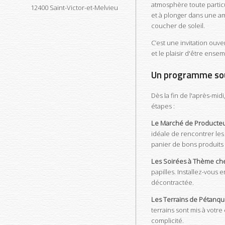
atmosphère toute particu
12400
Saint-Victor-et-Melvieu
et à plonger dans une am
coucher de soleil.
C’est une invitation ouv
et le plaisir d'être ensem
Un programme sou
Dès la fin de l'après-mid
étapes :
Le Marché de Producteu
idéale de rencontrer les
panier de bons produits 
Les Soirées à Thème chez
papilles. Installez-vous
décontractée.
Les Terrains de Pétanqu
terrains sont mis à votr
complicité.