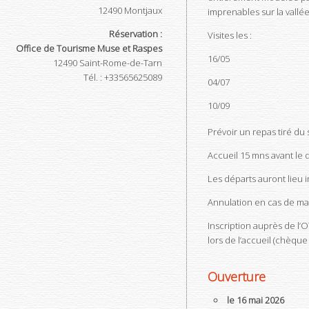
12490
Montjaux
imprenables sur la vallée
Réservation :
Visites les :
Office de Tourisme Muse et Raspes
16/05
12490
Saint-Rome-de-Tarn
Tél.
:
+33565625089
04/07
10/09
Prévoir un repas tiré du 
Accueil 15 mns avant le d
Les départs auront lieu 
Annulation en cas de mau
Inscription auprès de l’O
lors de l’accueil (chèque
Ouverture
le 16 mai 2026