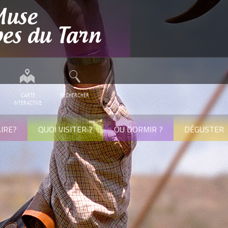
CARTE
RECHERCHER
INTERACTIVE
IRE?
QUOI VISITER ?
OÙ DORMIR ?
DÉGUSTER