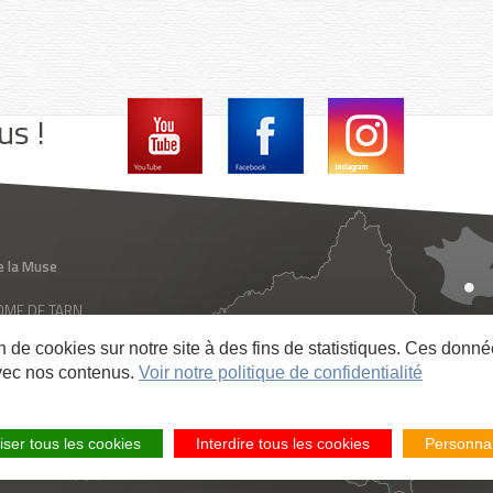
us !
e la Muse
 ROME DE TARN
ance
on de cookies sur notre site à des fins de statistiques. Ces don
vec nos contenus.
Voir notre politique de confidentialité
Comment venir
iser tous les cookies
Interdire tous les cookies
Personnal
Carte interactive