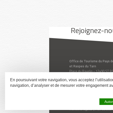
Youtube
Facebook
Instagram
Rejoignez-no
Office de Tourisme du Pays d
et Raspes du Tarn
Place du Ravelin - 12490 ST
Aveyron - Midi-Pyrénées - Fr
En poursuivant votre navigation, vous acceptez l’utilisati
Tél. 05 65 62 50 89
navigation, d’analyser et de mesurer votre engagement a
Contactez-nous
Autor
Mentions légales
Plan du site