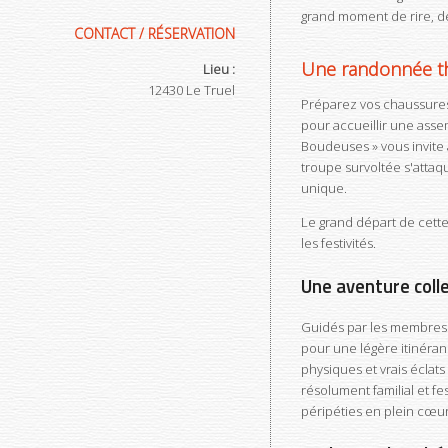
grand moment de rire, de 
CONTACT / RÉSERVATION
Une randonnée thé
Lieu :
12430
Le Truel
Préparez vos chaussure
pour accueillir une ass
Boudeuses » vous invite
troupe survoltée s'attaq
unique.
Le grand départ de cette
les festivités.
Une aventure colle
Guidés par les membres u
pour une légère itinéran
physiques et vrais éclats
résolument familial et fes
péripéties en plein cœur