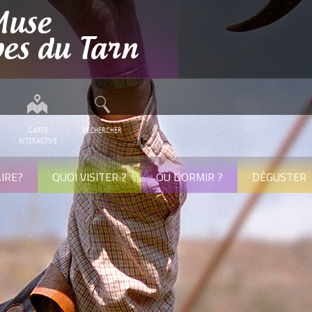
CARTE
RECHERCHER
INTERACTIVE
IRE?
QUOI VISITER ?
OÙ DORMIR ?
DÉGUSTER