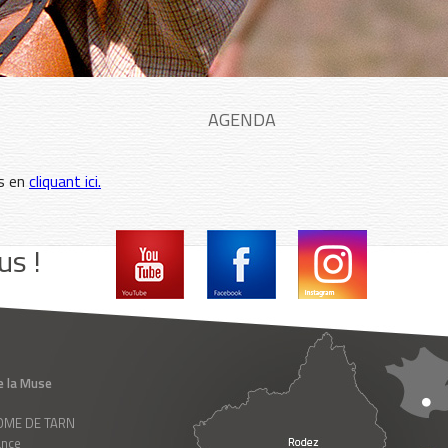
AGENDA
es en
cliquant ici.
us !
e la Muse
 ROME DE TARN
ance