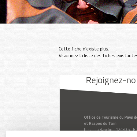
Cette fiche n'existe plus.
Visionnez la liste des fiches existant
Youtube
Facebook
Instagram
Rejoignez-no
Office de Tourisme du Pays d
et Raspes du Tarn
Place du Ravelin - 12490 ST
Aveyron - Midi-Pyrénées - Fr