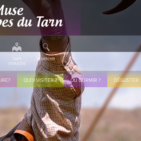
CARTE
RECHERCHER
INTERACTIVE
IRE?
QUOI VISITER ?
OÙ DORMIR ?
DÉGUSTER