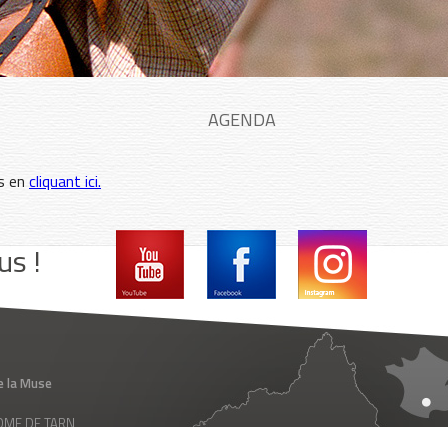
AGENDA
es en
cliquant ici.
us !
e la Muse
 ROME DE TARN
ance